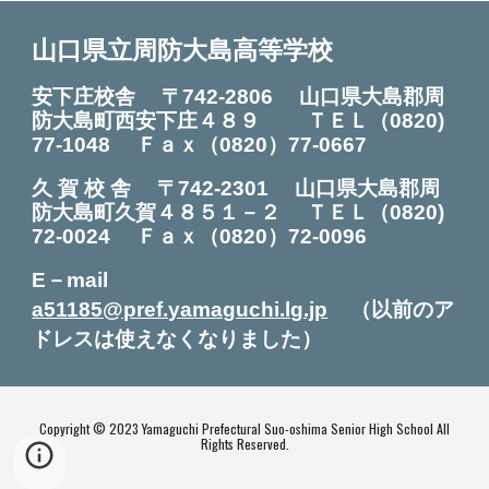
山口県立周防大島高等学校
安下庄校舎 〒742-2806 山口県大島郡周
防大島町西安下庄４８９ ＴＥＬ
（0820)
7
7
-
1048
Ｆａｘ（0820）7
7
-0
667
久 賀 校 舎
〒742-2301
山口県大島郡周
防大島町久賀４８５１－２ ＴＥＬ（0820
)
72
-0024
Ｆ
ａｘ（0820）72-0096
E－mail
a51185@pref.yamaguchi.lg.jp
（以前のア
ドレスは使えなくなりました）
Copyright © 2023 Yamaguchi Prefectural Suo-oshima Senior High School All
Rights Reserved.