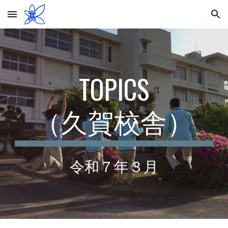
Skip to main content
Skip to navigation
TOPICS
（久賀校舎）
令和７年
３
月