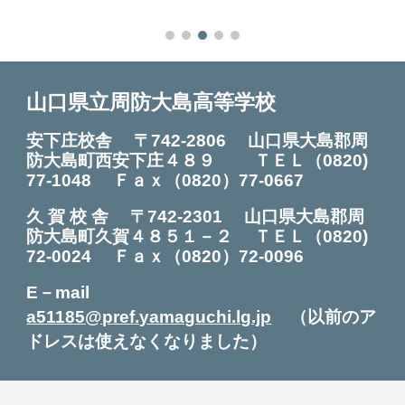
山口県立周防大島高等学校
安下庄校舎 〒742-2806 山口県大島郡周
防大島町西安下庄４８９ ＴＥＬ
（0820)
7
7
-
1048
Ｆａｘ（0820）7
7
-0
667
久 賀 校 舎
〒742-2301
山口県大島郡周
防大島町久賀４８５１－２ ＴＥＬ（0820
)
72
-0024
Ｆ
ａｘ（0820）72-0096
E－mail
a51185@pref.yamaguchi.lg.jp
（以前のア
ドレスは使えなくなりました）