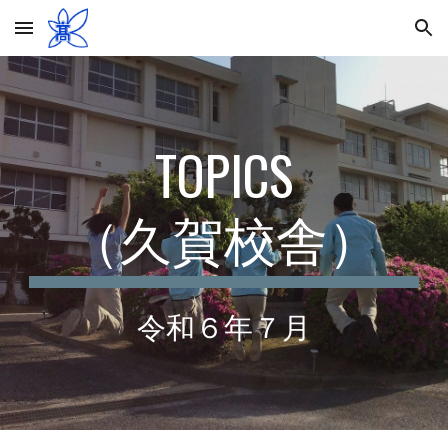
Skip to main content
Skip to navigation
TOPICS
（久賀校舎）
令和６年
７
月