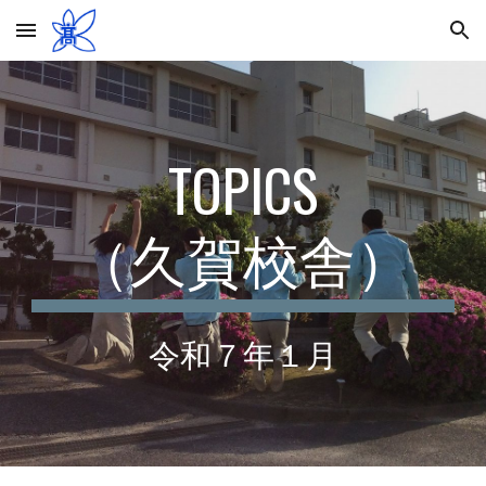
Skip to main content
Skip to navigation
TOPICS
（久賀校舎）
令和
７
年１月