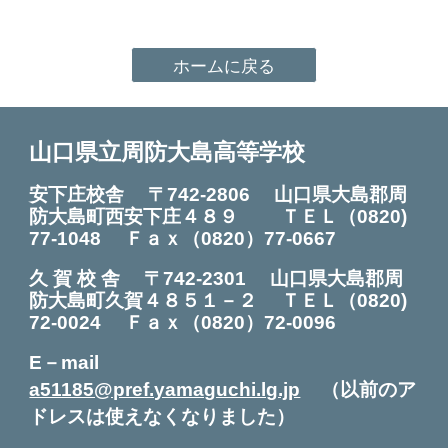
ホームに戻る
山口県立周防大島高等学校
安下庄校舎 〒742-2806 山口県大島郡周
防大島町西安下庄４８９ ＴＥＬ
（0820)
7
7
-
1048
Ｆａｘ（0820）7
7
-0
667
久 賀 校 舎
〒742-2301
山口県大島郡周
防大島町久賀４８５１－２ ＴＥＬ（0820
)
72
-0024
Ｆ
ａｘ（0820）72-0096
E－mail
a51185@pref.yamaguchi.lg.jp
（以前のア
ドレスは使えなくなりました）