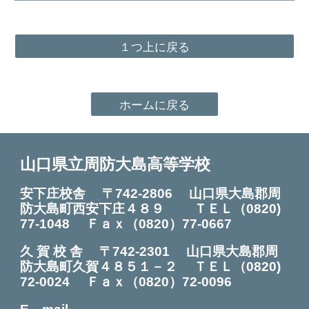
１つ上に戻る
ホームに戻る
山口県立周防大島高等学校
安下庄校舎 〒742-2806 山口県大島郡周
防大島町西安下庄４８９ ＴＥＬ
（0820)
7
7
-
1048
Ｆａｘ（0820）7
7
-0
667
久 賀 校 舎
〒742-2301
山口県大島郡周
防大島町久賀４８５１－２ ＴＥＬ（0820
)
72
-0024
Ｆ
ａｘ（0820）72-0096