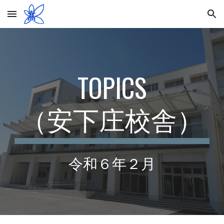
Skip to main content
Skip to navigation
TOPICS
（安下庄校舎）
令和６年
２
月