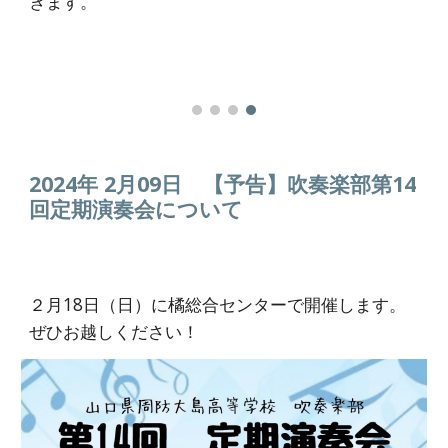
きます。
2024年 2月
09
日 【
予告
】吹奏楽部第14
回定期演奏会について
２月
18
日（
日
）に橘総合センターで
開催します。
ぜひお越しください！