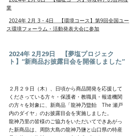
業
2024年 2月 3・4日 【環境コース】第9回全国ユー
ス環境フォーラム・活動発表大会に参加
2024年 2月2
9
日
【夢塩プロジェク
ト】“新商品お披露目会を開催しました”
２月２９日（木）、日頃から商品開発を応援して
くださっている方々・保護者・教職員・報道機関
の方々を対象に、新商品
「龍神乃盬
飴
The 瀬戸
内のダイヤ」
のお披露目会を実施しました。
龍神乃里の皆様のご協力をいただいて
できあがっ
た新商品は、
周防大島の龍神乃鹽と山口県の特産