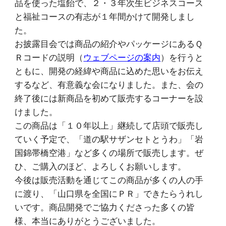
品を使った塩飴で
、２・３年次生ビジネスコース
と福祉コースの有志が１年間かけて開発しまし
た。
お披露目会では商品の紹介やパッケージにあるＱ
Ｒコードの説明（
ウェブページの案内
）を行うと
ともに、開発の経緯や商品に込めた思いをお伝え
するなど、
有意義な会になりました。
また、会の
終了後には新商品を初めて販売するコーナーを設
けました。
この商品は「１０年以上」継続して店頭で販売し
ていく予定で
、「
道の駅サザンセトとうわ」「
岩
国錦帯橋空港」など多くの場所で販売します。ぜ
ひ、ご購入のほど、よろしくお願いします。
今後は販売活動を通じてこの商品が多くの人の手
に渡り、「山口県を全国にＰＲ」できたらうれし
いです。商品開発でご協力くださった多くの皆
様、本当にありがとうございました。