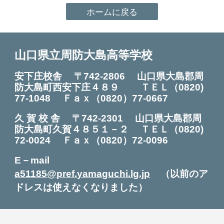
ホームに戻る
山口県立周防大島高等学校
安下庄校舎 〒742-2806 山口県大島郡周
防大島町西安下庄４８９ ＴＥＬ
（0820)
7
7
-
1048
Ｆａｘ（0820）7
7
-0
667
久 賀 校 舎
〒742-2301
山口県大島郡周
防大島町久賀４８５１－２ ＴＥＬ（0820
)
72
-0024
Ｆ
ａｘ（0820）72-0096
E－mail
a51185@pref.yamaguchi.lg.jp
（以前のア
ドレスは使えなくなりました）