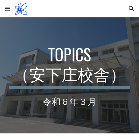
Skip to main content
Skip to navigation
TOPICS
（安下庄校舎）
令和６年
３
月