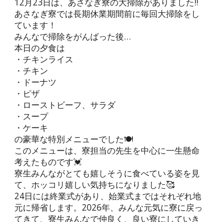
12月23日は、あさなぎ寮の大掃除がありました‼️
あさなぎ寮では長期休業期間前に毎回大掃除をし
ています！
みんなで掃除をがんばった後…
本日の夕食は
・チキンライス
・チキン
・ドーナツ
・ピザ
・ローストビーフ、サラダ
・スープ
・ケーキ
の豪華な特別メニューでした🍽️
このメニューは、寮担当の先生を中心に一生懸命
考えたものです💓
寮生みんながとても嬉しそうに食べている姿を見
て、ホッコリ嬉しい気持ちになりました🥰
24日には終業式があり、始業式まではそれぞれ地
元に帰省します。2026年、みんな元気に寮に戻っ
てきて、寮生みんなで仲良く、良い寮にしていき