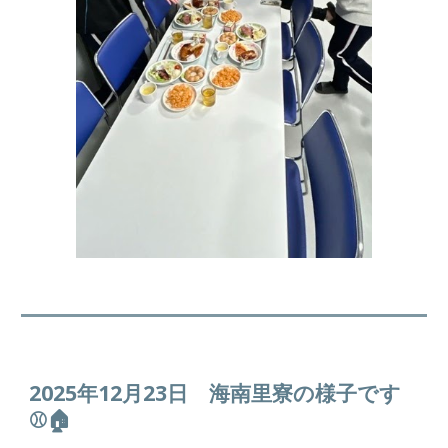
2025年12月
23
日
海南里寮
の様子です
⚾️🏠