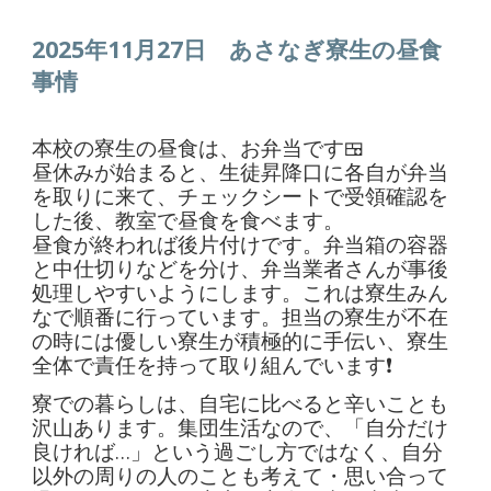
2025年11月27日 あさなぎ寮生の昼食
事情
本校の寮生の昼食は、お弁当です🍱
昼休みが始まると、生徒昇降口に各自が弁当
を取りに来て、チェックシートで受領確認を
した後、教室で昼食を食べます。
昼食が終われば後片付けです。弁当箱の容器
と中仕切りなどを分け、弁当業者さんが事後
処理しやすいようにします。これは寮生みん
なで順番に行っています。担当の寮生が不在
の時には優しい寮生が積極的に手伝い、寮生
全体で責任を持って取り組んでいます❗️
寮での暮らしは、自宅に比べると辛いことも
沢山あります。集団生活なので、「自分だけ
良ければ…」という過ごし方ではなく、自分
以外の周りの人のことも考えて・思い合って