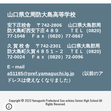
山口県立周防大島高等学校
安下庄校舎 〒742-2806 山口県大島郡周
防大島町西安下庄４８９ ＴＥＬ
（0820)
7
7
-
1048
Ｆａｘ（0820）7
7
-0
667
久 賀 校 舎
〒742-2301
山口県大島郡周
防大島町久賀４８５１－２ ＴＥＬ（0820
)
72
-0024
Ｆ
ａｘ（0820）72-0096
E－mail
a51185@pref.yamaguchi.lg.jp
（以前のア
ドレスは使えなくなりました）
Copyright © 2023 Yamaguchi Prefectural Suo-oshima Senior High School All
Rights Reserved.